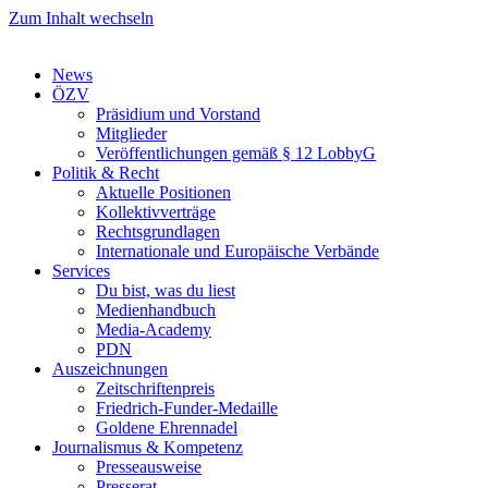
Zum Inhalt wechseln
News
ÖZV
Präsidium und Vorstand
Mitglieder
Veröffentlichungen gemäß § 12 LobbyG
Politik & Recht
Aktuelle Positionen
Kollektivverträge
Rechtsgrundlagen
Internationale und Europäische Verbände
Services
Du bist, was du liest
Medienhandbuch
Media-Academy
PDN
Auszeichnungen
Zeitschriftenpreis
Friedrich-Funder-Medaille
Goldene Ehrennadel
Journalismus & Kompetenz
Presseausweise
Presserat