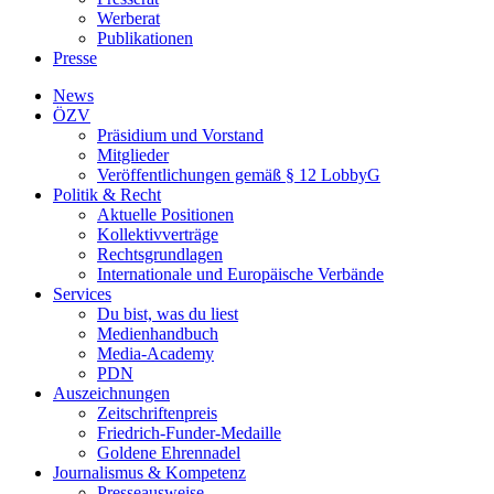
Werberat
Publikationen
Presse
News
ÖZV
Präsidium und Vorstand
Mitglieder
Veröffentlichungen gemäß § 12 LobbyG
Politik & Recht
Aktuelle Positionen
Kollektivverträge
Rechtsgrundlagen
Internationale und Europäische Verbände
Services
Du bist, was du liest
Medienhandbuch
Media-Academy
PDN
Auszeichnungen
Zeitschriftenpreis
Friedrich-Funder-Medaille
Goldene Ehrennadel
Journalismus & Kompetenz
Presseausweise