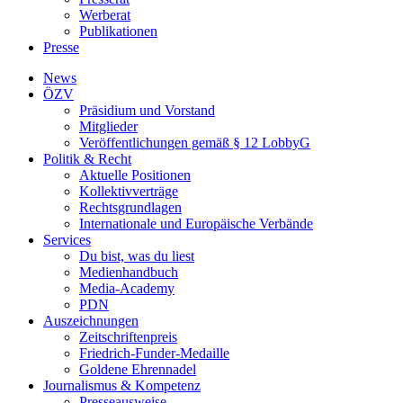
Werberat
Publikationen
Presse
News
ÖZV
Präsidium und Vorstand
Mitglieder
Veröffentlichungen gemäß § 12 LobbyG
Politik & Recht
Aktuelle Positionen
Kollektivverträge
Rechtsgrundlagen
Internationale und Europäische Verbände
Services
Du bist, was du liest
Medienhandbuch
Media-Academy
PDN
Auszeichnungen
Zeitschriftenpreis
Friedrich-Funder-Medaille
Goldene Ehrennadel
Journalismus & Kompetenz
Presseausweise