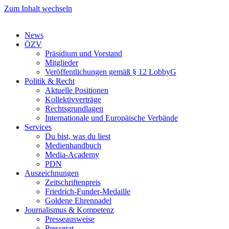
Zum Inhalt wechseln
News
ÖZV
Präsidium und Vorstand
Mitglieder
Veröffentlichungen gemäß § 12 LobbyG
Politik & Recht
Aktuelle Positionen
Kollektivverträge
Rechtsgrundlagen
Internationale und Europäische Verbände
Services
Du bist, was du liest
Medienhandbuch
Media-Academy
PDN
Auszeichnungen
Zeitschriftenpreis
Friedrich-Funder-Medaille
Goldene Ehrennadel
Journalismus & Kompetenz
Presseausweise
Presserat