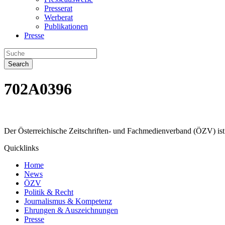
Presserat
Werberat
Publikationen
Presse
Search
702A0396
Der Österreichische Zeitschriften- und Fachmedienverband (ÖZV) ist 
Quicklinks
Home
News
ÖZV
Politik & Recht
Journalismus & Kompetenz
Ehrungen & Auszeichnungen
Presse