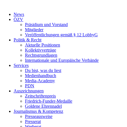
Zum
Inhalt
News
wechseln
ÖZV
Präsidium und Vorstand
Mitglieder
Veröffentlichungen gemäß § 12 LobbyG
Politik & Recht
Aktuelle Positionen
Kollektivverträge
Rechtsgrundlagen
Internationale und Europäische Verbände
Services
Du bist, was du liest
Medienhandbuch
Media-Academy
PDN
Auszeichnungen
Zeitschriftenpreis
Friedrich-Funder-Medaille
Goldene Ehrennadel
Journalismus & Kompetenz
Presseausweise
Presserat
Werberat