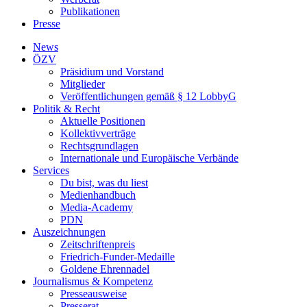
Publikationen
Presse
News
ÖZV
Präsidium und Vorstand
Mitglieder
Veröffentlichungen gemäß § 12 LobbyG
Politik & Recht
Aktuelle Positionen
Kollektivverträge
Rechtsgrundlagen
Internationale und Europäische Verbände
Services
Du bist, was du liest
Medienhandbuch
Media-Academy
PDN
Auszeichnungen
Zeitschriftenpreis
Friedrich-Funder-Medaille
Goldene Ehrennadel
Journalismus & Kompetenz
Presseausweise
Presserat