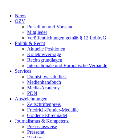
Zum
Inhalt
News
wechseln
ÖZV
Präsidium und Vorstand
Mitglieder
Veröffentlichungen gemäß § 12 LobbyG
Politik & Recht
Aktuelle Positionen
Kollektivverträge
Rechtsgrundlagen
Internationale und Europäische Verbände
Services
Du bist, was du liest
Medienhandbuch
Media-Academy
PDN
Auszeichnungen
Zeitschriftenpreis
Friedrich-Funder-Medaille
Goldene Ehrennadel
Journalismus & Kompetenz
Presseausweise
Presserat
Werberat