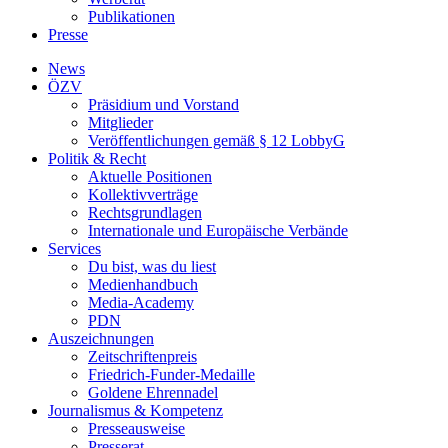
Publikationen
Presse
News
ÖZV
Präsidium und Vorstand
Mitglieder
Veröffentlichungen gemäß § 12 LobbyG
Politik & Recht
Aktuelle Positionen
Kollektivverträge
Rechtsgrundlagen
Internationale und Europäische Verbände
Services
Du bist, was du liest
Medienhandbuch
Media-Academy
PDN
Auszeichnungen
Zeitschriftenpreis
Friedrich-Funder-Medaille
Goldene Ehrennadel
Journalismus & Kompetenz
Presseausweise
Presserat