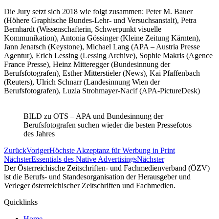
Die Jury setzt sich 2018 wie folgt zusammen: Peter M. Bauer
(Höhere Graphische Bundes-Lehr- und Versuchsanstalt), Petra
Bernhardt (Wissenschafterin, Schwerpunkt visuelle
Kommunikation), Antonia Gössinger (Kleine Zeitung Kärnten),
Jann Jenatsch (Keystone), Michael Lang (APA – Austria Presse
Agentur), Erich Lessing (Lessing Archive), Sophie Makris (Agence
France Presse), Heinz Mitteregger (Bundesinnung der
Berufsfotografen), Esther Mitterstieler (News), Kai Pfaffenbach
(Reuters), Ulrich Schnarr (Landesinnung Wien der
Berufsfotografen), Luzia Strohmayer-Nacif (APA-PictureDesk)
BILD zu OTS – APA und Bundesinnung der
Berufsfotografen suchen wieder die besten Pressefotos
des Jahres
Zurück
Voriger
Höchste Akzeptanz für Werbung in Print
Nächster
Essentials des Native Advertisings
Nächster
Der Österreichische Zeitschriften- und Fachmedienverband (ÖZV)
ist die Berufs- und Standesorganisation der Herausgeber und
Verleger österreichischer Zeitschriften und Fachmedien.
Quicklinks
Home