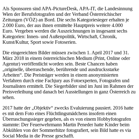
Als Sponsoren sind APA-PictureDesk, APA-IT, die Landesinnung
Wien der Berufsfotografen und der Verband Österreichischer
Zeitungen (VÖZ) an Bord. Die sechs Kategoriesieger erhalten je
2.000 Euro, der aus ihnen ermittelte Hauptpreis weitere 4.000
Euro. Vergeben werden die Auszeichnungen in insgesamt sechs
Kategorien: Innen- und Außenpolitik, Wirtschaft, Chronik,
Kunst/Kultur, Sport sowie Fotoserien.
Die eingereichten Bilder müssen zwischen 1. April 2017 und 31.
März 2018 in einem österreichischen Medium (Print, Online oder
Agentur) veröffentlicht worden sein. Beste Chancen haben
„originelle, überraschende, berührende und ausdrucksstarke
Arbeiten“. Die Preisträger werden in einem anonymisierten
Verfahren durch eine Fachjury aus Fotoexperten, Fotografen und
Journalisten ermittelt. Die Siegerbilder sind im Juni im Rahmen der
Preisverleihung und danach bei Ausstellungen in ganz Österreich zu
sehen.
2017 hatte der „Objektiv“ zwecks Evaluierung pausiert. 2016 hatte
es mit dem Foto eines Flüchtlingsmädchens insofern einen
Überraschungssieger gegeben, als es von einem Hobbyfotografen
stammte: Der Feuerwehrmann Martin Peneder hatte Kinder beim
Abkühlen von der Sommerhitze fotografiert, sein Bild hatte es via
Social Media in die Presse geschafft.