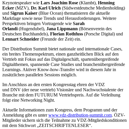
Keynotespeaker wie
Lars Joachim Rose
(Klambt),
Henning
Ecker
(MZV),
Dr. Karl Ulrich
(Südwestdeutsche Medienholding)
und
Sigrun Kaiser
(Blue Ocean) thematisieren die aktuelle
Marktlage sowie neue Trends und Herausforderungen. Weitere
Perspektiven bringen Vortragende wie
Sarah
Orlandi
(Hugendubel),
Jana Lippmann
(Börsenverein des
Deutschen Buchhandels),
Florian Rothfuss
(Porsche Digital) und
Lennart Schneider
(Freunde der Zeit) ein.
Der Distribution Summit bietet nationale und internationale Cases,
ein breites Themenspektrum, einen ganzheitlichen Blick auf den
Vertrieb mit Fokus auf das Digitalgeschäft, spartenübergreifende
Digitalthemen, spannende Case Studies und branchenübergreifende
Learnings. Aktiver Know-how-Transfer wird in diesem Jahr in
zusätzlichen parallelen Sessions möglich.
Im Anschluss an den ersten Kongresstag ehren der VDZ
und
DNV (der neue vertrieb)
Visionäre und Nachwuchstalente der
Branche mit dem
FUTURUM Vertriebspreis
. Auf die Verleihung
folgt eine Networking Night.
Aktuelle Informationen zum Kongress, dem Programm und der
Anmeldung gibt es unter
www.vdz-distribution-summit.com
.
ÖZV-
Mitglieder
sichern sich die Teilnahme zu VDZ-Mitgliedskonditionen
mit dem Stichwort „ZEITSCHRIFTENLESER“.