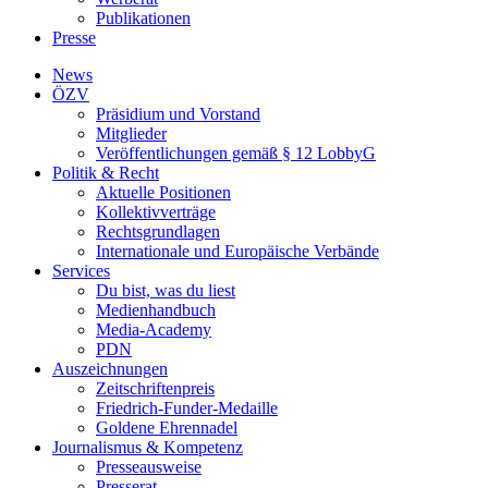
Publikationen
Presse
News
ÖZV
Präsidium und Vorstand
Mitglieder
Veröffentlichungen gemäß § 12 LobbyG
Politik & Recht
Aktuelle Positionen
Kollektivverträge
Rechtsgrundlagen
Internationale und Europäische Verbände
Services
Du bist, was du liest
Medienhandbuch
Media-Academy
PDN
Auszeichnungen
Zeitschriftenpreis
Friedrich-Funder-Medaille
Goldene Ehrennadel
Journalismus & Kompetenz
Presseausweise
Presserat