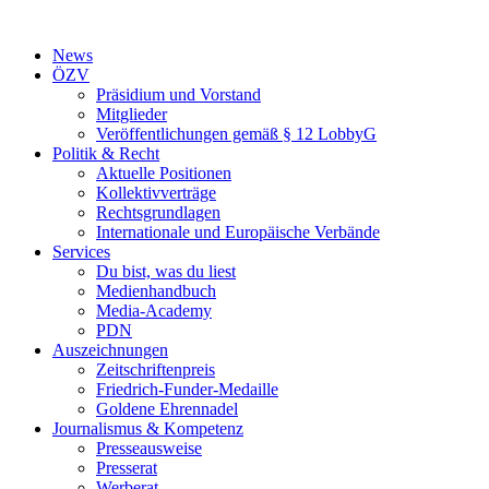
Zum
Inhalt
News
wechseln
ÖZV
Präsidium und Vorstand
Mitglieder
Veröffentlichungen gemäß § 12 LobbyG
Politik & Recht
Aktuelle Positionen
Kollektivverträge
Rechtsgrundlagen
Internationale und Europäische Verbände
Services
Du bist, was du liest
Medienhandbuch
Media-Academy
PDN
Auszeichnungen
Zeitschriftenpreis
Friedrich-Funder-Medaille
Goldene Ehrennadel
Journalismus & Kompetenz
Presseausweise
Presserat
Werberat