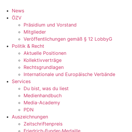
Zum
Inhalt
News
wechseln
ÖZV
Präsidium und Vorstand
Mitglieder
Veröffentlichungen gemäß § 12 LobbyG
Politik & Recht
Aktuelle Positionen
Kollektivverträge
Rechtsgrundlagen
Internationale und Europäische Verbände
Services
Du bist, was du liest
Medienhandbuch
Media-Academy
PDN
Auszeichnungen
Zeitschriftenpreis
Friedrich-Funder-Medaille