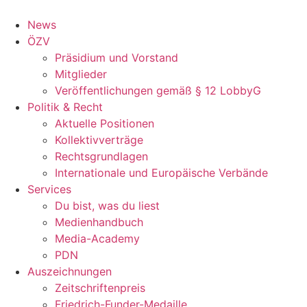
Zum
Inhalt
News
wechseln
ÖZV
Präsidium und Vorstand
Mitglieder
Veröffentlichungen gemäß § 12 LobbyG
Politik & Recht
Aktuelle Positionen
Kollektivverträge
Rechtsgrundlagen
Internationale und Europäische Verbände
Services
Du bist, was du liest
Medienhandbuch
Media-Academy
PDN
Auszeichnungen
Zeitschriftenpreis
Friedrich-Funder-Medaille