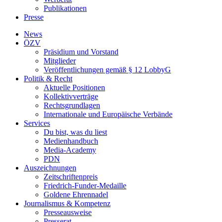
Publikationen
Presse
News
ÖZV
Präsidium und Vorstand
Mitglieder
Veröffentlichungen gemäß § 12 LobbyG
Politik & Recht
Aktuelle Positionen
Kollektivverträge
Rechtsgrundlagen
Internationale und Europäische Verbände
Services
Du bist, was du liest
Medienhandbuch
Media-Academy
PDN
Auszeichnungen
Zeitschriftenpreis
Friedrich-Funder-Medaille
Goldene Ehrennadel
Journalismus & Kompetenz
Presseausweise
Presserat