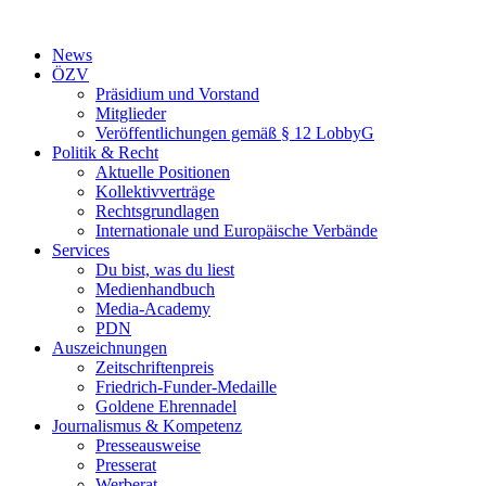
Zum
Inhalt
News
wechseln
ÖZV
Präsidium und Vorstand
Mitglieder
Veröffentlichungen gemäß § 12 LobbyG
Politik & Recht
Aktuelle Positionen
Kollektivverträge
Rechtsgrundlagen
Internationale und Europäische Verbände
Services
Du bist, was du liest
Medienhandbuch
Media-Academy
PDN
Auszeichnungen
Zeitschriftenpreis
Friedrich-Funder-Medaille
Goldene Ehrennadel
Journalismus & Kompetenz
Presseausweise
Presserat
Werberat