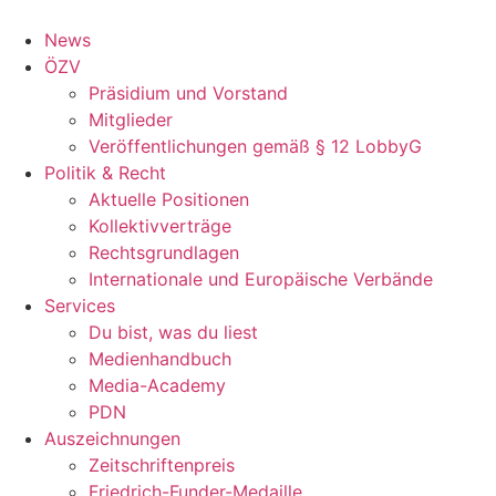
Zum
Inhalt
News
wechseln
ÖZV
Präsidium und Vorstand
Mitglieder
Veröffentlichungen gemäß § 12 LobbyG
Politik & Recht
Aktuelle Positionen
Kollektivverträge
Rechtsgrundlagen
Internationale und Europäische Verbände
Services
Du bist, was du liest
Medienhandbuch
Media-Academy
PDN
Auszeichnungen
Zeitschriftenpreis
Friedrich-Funder-Medaille