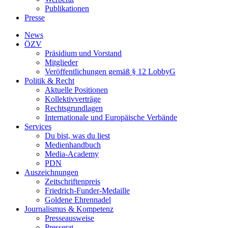
Publikationen
Presse
News
ÖZV
Präsidium und Vorstand
Mitglieder
Veröffentlichungen gemäß § 12 LobbyG
Politik & Recht
Aktuelle Positionen
Kollektivverträge
Rechtsgrundlagen
Internationale und Europäische Verbände
Services
Du bist, was du liest
Medienhandbuch
Media-Academy
PDN
Auszeichnungen
Zeitschriftenpreis
Friedrich-Funder-Medaille
Goldene Ehrennadel
Journalismus & Kompetenz
Presseausweise
Presserat