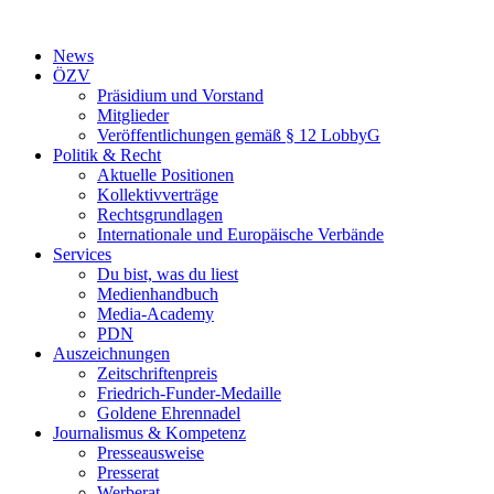
Zum
Inhalt
News
wechseln
ÖZV
Präsidium und Vorstand
Mitglieder
Veröffentlichungen gemäß § 12 LobbyG
Politik & Recht
Aktuelle Positionen
Kollektivverträge
Rechtsgrundlagen
Internationale und Europäische Verbände
Services
Du bist, was du liest
Medienhandbuch
Media-Academy
PDN
Auszeichnungen
Zeitschriftenpreis
Friedrich-Funder-Medaille
Goldene Ehrennadel
Journalismus & Kompetenz
Presseausweise
Presserat
Werberat