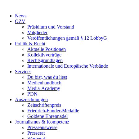
Zum
Inhalt
News
wechseln
ÖZV
Präsidium und Vorstand
Mitglieder
Veröffentlichungen gemäß § 12 LobbyG
Politik & Recht
Aktuelle Positionen
Kollektivverträge
Rechtsgrundlagen
Internationale und Europäische Verbände
Services
Du bist, was du liest
Medienhandbuch
Media-Academy
PDN
Auszeichnungen
Zeitschriftenpreis
Friedrich-Funder-Medaille
Goldene Ehrennadel
Journalismus & Kompetenz
Presseausweise
Presserat
Werberat