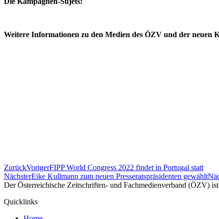
Die Kampagnen-Sujets:
Weitere Informationen zu den Medien des ÖZV und der neuen 
Zurück
Voriger
FIPP World Congress 2022 findet in Portugal statt
Nächster
Eike Kullmann zum neuen Presseratspräsidenten gewählt
Näc
Der Österreichische Zeitschriften- und Fachmedienverband (ÖZV) ist 
Quicklinks
Home