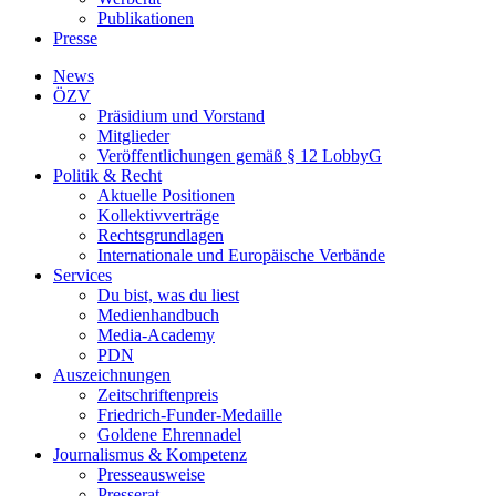
Publikationen
Presse
News
ÖZV
Präsidium und Vorstand
Mitglieder
Veröffentlichungen gemäß § 12 LobbyG
Politik & Recht
Aktuelle Positionen
Kollektivverträge
Rechtsgrundlagen
Internationale und Europäische Verbände
Services
Du bist, was du liest
Medienhandbuch
Media-Academy
PDN
Auszeichnungen
Zeitschriftenpreis
Friedrich-Funder-Medaille
Goldene Ehrennadel
Journalismus & Kompetenz
Presseausweise
Presserat