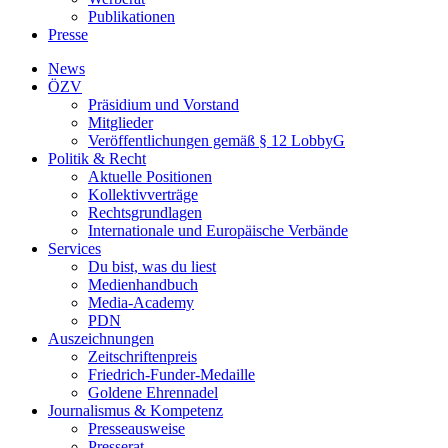
Publikationen
Presse
News
ÖZV
Präsidium und Vorstand
Mitglieder
Veröffentlichungen gemäß § 12 LobbyG
Politik & Recht
Aktuelle Positionen
Kollektivverträge
Rechtsgrundlagen
Internationale und Europäische Verbände
Services
Du bist, was du liest
Medienhandbuch
Media-Academy
PDN
Auszeichnungen
Zeitschriftenpreis
Friedrich-Funder-Medaille
Goldene Ehrennadel
Journalismus & Kompetenz
Presseausweise
Presserat