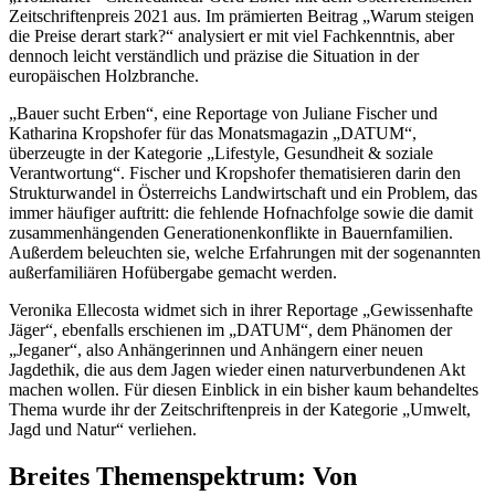
Zeitschriftenpreis 2021 aus. Im prämierten Beitrag „Warum steigen
die Preise derart stark?“ analysiert er mit viel Fachkenntnis, aber
dennoch leicht verständlich und präzise die Situation in der
europäischen Holzbranche.
„Bauer sucht Erben“, eine Reportage von Juliane Fischer und
Katharina Kropshofer für das Monatsmagazin „DATUM“,
überzeugte in der Kategorie „Lifestyle, Gesundheit & soziale
Verantwortung“. Fischer und Kropshofer thematisieren darin den
Strukturwandel in Österreichs Landwirtschaft und ein Problem, das
immer häufiger auftritt: die fehlende Hofnachfolge sowie die damit
zusammenhängenden Generationenkonflikte in Bauernfamilien.
Außerdem beleuchten sie, welche Erfahrungen mit der sogenannten
außerfamiliären Hofübergabe gemacht werden.
Veronika Ellecosta widmet sich in ihrer Reportage „Gewissenhafte
Jäger“, ebenfalls erschienen im „DATUM“, dem Phänomen der
„Jeganer“, also Anhängerinnen und Anhängern einer neuen
Jagdethik, die aus dem Jagen wieder einen naturverbundenen Akt
machen wollen. Für diesen Einblick in ein bisher kaum behandeltes
Thema wurde ihr der Zeitschriftenpreis in der Kategorie „Umwelt,
Jagd und Natur“ verliehen.
Breites Themenspektrum: Von