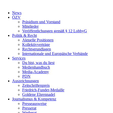
Zum
Inhalt
News
wechseln
ÖZV
Präsidium und Vorstand
Mitglieder
Veröffentlichungen gemäß § 12 LobbyG
Politik & Recht
Aktuelle Positionen
Kollektivverträge
Rechtsgrundlagen
Internationale und Europäische Verbände
Services
Du bist, was du liest
Medienhandbuch
Media-Academy
PDN
Auszeichnungen
Zeitschriftenpreis
Friedrich-Funder-Medaille
Goldene Ehrennadel
Journalismus & Kompetenz
Presseausweise
Presserat
Werberat