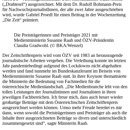
(„Drahtesel“) ausgezeichnet. Mit dem Dr. Rudolf Bohmann-Preis
für NachwuchsjournalistInnen, der alle zwei Jahre ausgeschrieben
wird, wurde Gabriel Proedl für einen Beitrag in der Wochenzeitung
„Die Zeit“ prämiert.
Die Preisträgerinnen und Preisträger 2021 mit
Medienministerin Susanne Raab und ÖZV-Präsidentin
Claudia Gradwohl. (© BKA/Wenzel)
Der Zeitschriftenpreis wird vom ÖZV seit 1983 an herausragende
journalistische Arbeiten vergeben. Die Verleihung konnte im letzten
Jahr pandemiebedingt aufgrund des Lockdowns nicht abgehalten
werden und fand nunmehr im Bundeskanzleramt im Beisein von
Medienministerin Susanne Raab statt. In ihrer Keynote thematisierte
die Ministerin die Bedeutung von Fachmedien für die
österreichische Medienlandschaft. „Die Medienbranche lebt von den
tollen Leistungen der Journalistinnen und Journalisten in ihren
jeweiligen Fachbereichen. Ich freue mich, dass auch heuer wieder
großartige Beiträge mit dem Österreichischen Zeitschriftenpreis
ausgezeichnet werden können. Umso mehr Freude bereitet es mir
dann, wenn sowohl die Preisträgerinnen und Preisträger als auch die
Inhalte ihrer ausgezeichneten Beiträge so divers und unterschiedlich
zusammengesetzt sind“, sagte Ministerin Raab.