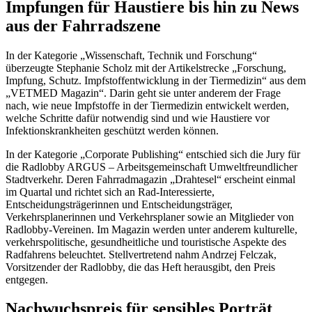
Impfungen für Haustiere bis hin zu News
aus der Fahrradszene
In der Kategorie „Wissenschaft, Technik und Forschung“
überzeugte Stephanie Scholz mit der Artikelstrecke „Forschung,
Impfung, Schutz. Impfstoffentwicklung in der Tiermedizin“ aus dem
„VETMED Magazin“. Darin geht sie unter anderem der Frage
nach, wie neue Impfstoffe in der Tiermedizin entwickelt werden,
welche Schritte dafür notwendig sind und wie Haustiere vor
Infektionskrankheiten geschützt werden können.
In der Kategorie „Corporate Publishing“ entschied sich die Jury für
die Radlobby ARGUS – Arbeitsgemeinschaft Umweltfreundlicher
Stadtverkehr. Deren Fahrradmagazin „Drahtesel“ erscheint einmal
im Quartal und richtet sich an Rad-Interessierte,
Entscheidungsträgerinnen und Entscheidungsträger,
Verkehrsplanerinnen und Verkehrsplaner sowie an Mitglieder von
Radlobby-Vereinen. Im Magazin werden unter anderem kulturelle,
verkehrspolitische, gesundheitliche und touristische Aspekte des
Radfahrens beleuchtet. Stellvertretend nahm Andrzej Felczak,
Vorsitzender der Radlobby, die das Heft herausgibt, den Preis
entgegen.
Nachwuchspreis für sensibles Porträt