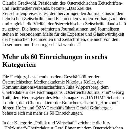
Claudia Gradwohl, Präsidentin des Österreichischen Zeitschriften-
und Fachmedienverbands, betonte: „Das Ziel des
Zeitschriftenpreises ist es, den hervorragenden Journalismus in den
heimischen Zeitschriften und Fachmedien vor den Vorhang zu holen
und zugleich die Vielfalt der österreichischen Zeitschriftenlandschaft
zu zeigen. Die heute prämierten Journalistinnen und Journalisten
stehen in besonderem Maße für die Expertise und Glaubwürdigkeit
der heimischen Fachmedien und Zeitschriften, die auch von den
Leserinnen und Lesern geschätzt werden.“
Mehr als 60 Einreichungen in sechs
Kategorien
Die Fachjury, bestehend aus dem Geschäftsführer der
Österreichischen Medienakademie Nikolaus Koller, der
Kommunikationswissenschaftlerin Julia Wippersberg, dem
Chefredakteur des Fachmagazins „Österreichs Journalist:in“ Georg
Taitl, dem Herausgeber des Monatsmagazins „DATUM“ Sebastian
Loudon, dem Chefredakteur der Branchenzeitschrift „Horizont“
Jürgen Hofer und ÖZV-Geschäftsführer Gerald Grünberger,
befasste sich mit mehr als 60 Einreichungen.
In der Kategorie „Politik und Wirtschaft“ zeichnete die Jury
„Holzkurier“-Chefredakteur Gerd Ebner mit dem Österreichischen