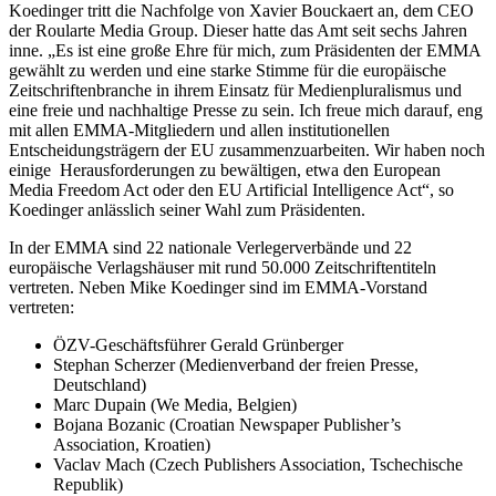
Koedinger tritt die Nachfolge von Xavier Bouckaert an, dem CEO
der Roularte Media Group. Dieser hatte das Amt seit sechs Jahren
inne. „Es ist eine große Ehre für mich, zum Präsidenten der EMMA
gewählt zu werden und eine starke Stimme für die europäische
Zeitschriftenbranche in ihrem Einsatz für Medienpluralismus und
eine freie und nachhaltige Presse zu sein. Ich freue mich darauf, eng
mit allen EMMA-Mitgliedern und allen institutionellen
Entscheidungsträgern der EU zusammenzuarbeiten. Wir haben noch
einige Herausforderungen zu bewältigen, etwa den European
Media Freedom Act oder den EU Artificial Intelligence Act“, so
Koedinger anlässlich seiner Wahl zum Präsidenten.
In der EMMA sind 22 nationale Verlegerverbände und 22
europäische Verlagshäuser mit rund 50.000 Zeitschriftentiteln
vertreten. Neben Mike Koedinger sind im EMMA-Vorstand
vertreten:
ÖZV-Geschäftsführer Gerald Grünberger
Stephan Scherzer (Medienverband der freien Presse,
Deutschland)
Marc Dupain (We Media, Belgien)
Bojana Bozanic (Croatian Newspaper Publisher’s
Association, Kroatien)
Vaclav Mach (Czech Publishers Association, Tschechische
Republik)