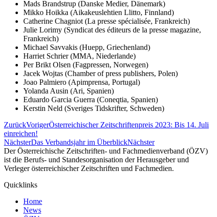
Mads Brandstrup (Danske Medier, Dänemark)
Mikko Hoikka (Aikakeuslehtien Llitto, Finnland)
Catherine Chagniot (La presse spécialisée, Frankreich)
Julie Lorimy (Syndicat des éditeurs de la presse magazine,
Frankreich)
Michael Savvakis (Huepp, Griechenland)
Harriet Schrier (MMA, Niederlande)
Per Brikt Olsen (Fagpressen, Norwegen)
Jacek Wojtas (Chamber of press publishers, Polen)
Joao Palmiero (Apimprensa, Portugal)
Yolanda Ausin (Ari, Spanien)
Eduardo Garcia Guerra (Coneqtia, Spanien)
Kerstin Neld (Sveriges Tidskrifter, Schweden)
Zurück
Voriger
Österreichischer Zeitschriftenpreis 2023: Bis 14. Juli
einreichen!
Nächster
Das Verbandsjahr im Überblick
Nächster
Der Österreichische Zeitschriften- und Fachmedienverband (ÖZV)
ist die Berufs- und Standesorganisation der Herausgeber und
Verleger österreichischer Zeitschriften und Fachmedien.
Quicklinks
Home
News