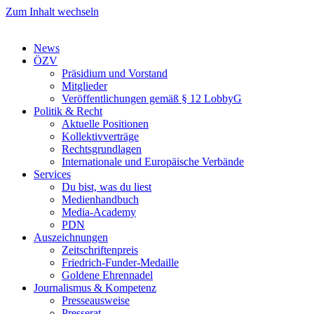
Zum Inhalt wechseln
News
ÖZV
Präsidium und Vorstand
Mitglieder
Veröffentlichungen gemäß § 12 LobbyG
Politik & Recht
Aktuelle Positionen
Kollektivverträge
Rechtsgrundlagen
Internationale und Europäische Verbände
Services
Du bist, was du liest
Medienhandbuch
Media-Academy
PDN
Auszeichnungen
Zeitschriftenpreis
Friedrich-Funder-Medaille
Goldene Ehrennadel
Journalismus & Kompetenz
Presseausweise
Presserat