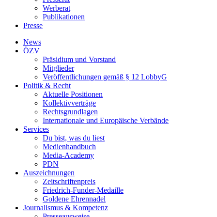
Werberat
Publikationen
Presse
News
ÖZV
Präsidium und Vorstand
Mitglieder
Veröffentlichungen gemäß § 12 LobbyG
Politik & Recht
Aktuelle Positionen
Kollektivverträge
Rechtsgrundlagen
Internationale und Europäische Verbände
Services
Du bist, was du liest
Medienhandbuch
Media-Academy
PDN
Auszeichnungen
Zeitschriftenpreis
Friedrich-Funder-Medaille
Goldene Ehrennadel
Journalismus & Kompetenz
Presseausweise